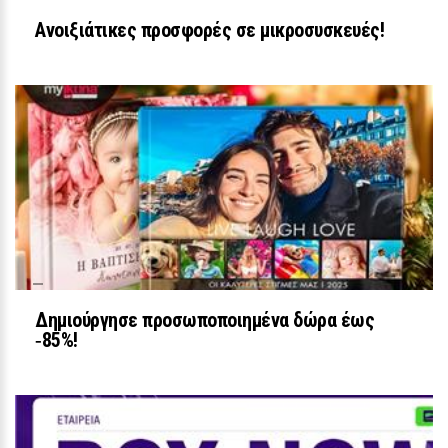
Ανοιξιάτικες προσφορές σε μικροσυσκευές!
LIFESTYLE
Κατερίνα Παπουτσάκη: Η πασαρέλα
με το «Καλοκαιρινά ραντεβού» που
κέρδισε όλα τα σχόλια
26 / 30
Δημιούργησε προσωποποιημένα δώρα έως
‑85%!