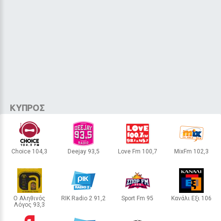
Αυτά τα ζώδια θα νιώσουν πιο
έντονα την ενέργεια της ολικής
έκλειψης του Αυγούστου
14 / 30
ΚΥΠΡΟΣ
Choice 104,3
Deejay 93,5
Love Fm 100,7
MixFm 102,3
ΛΕΜΕΣΟΣ
ΛΕΥΚΩΣΙΑ
ΛΕΥΚΩΣΙΑ
ΛΕΥΚΩΣΙΑ
Ο Αληθινός
RIK Radio 2 91,2
Sport Fm 95
Κανάλι Εξι 106
Λόγος 93,3
ΛΕΥΚΩΣΙΑ
ΛΕΥΚΩΣΙΑ
ΛΕΜΕΣΟΣ
ΛΕΥΚΩΣΙΑ