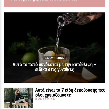
ΘΕΜΑΤΑ
Ποια χώρα είναι η πιο ασφαλής για
να ζει μια γυναίκα; Η παγκόσμια
λίστα που αλλάζει όσα ξέραμε
BODY+MIND
21 / 30
Αυτό το ποτό συνδέεται με την κατάθλιψη –
ειδικά στις γυναίκες
Αυτά είναι τα 7 είδη ξεκούρασης που
όλοι χρειαζόμαστε
BODY+MIND