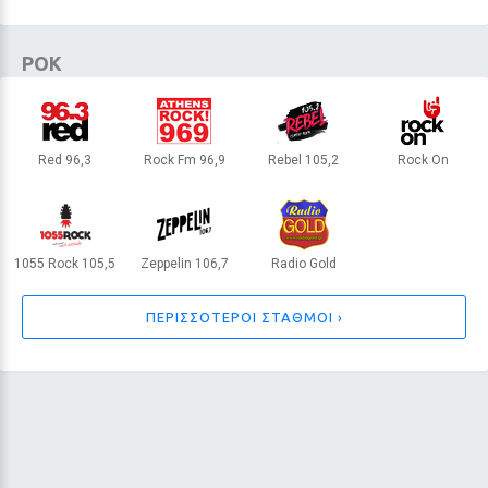
Ζώδια Εβδομάδας: Αλλαγές,
ΡΟΚ
συναντήσεις και ευκαιρίες που δεν
πρέπει να αφήσεις να περάσουν
Red 96,3
Rock Fm 96,9
Rebel 105,2
Rock On
13 / 30
ΑΘΗΝΑ
ΑΘΗΝΑ
ΑΘΗΝΑ
ΑΘΗΝΑ
1055 Rock 105,5
Zeppelin 106,7
Radio Gold
ΘΕΣΣΑΛΟΝΙΚΗ
ΑΘΗΝΑ
INTERNET RADIO
ΠΕΡΙΣΣΟΤΕΡΟΙ ΣΤΑΘΜΟΙ ›