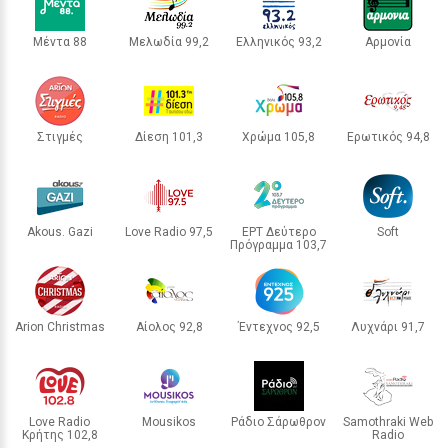
Αυγερινό
Μέντα 88
Μελωδία 99,2
Ελληνικός 93,2
Αρμονία
ΑΘΗΝΑ
ΑΘΗΝΑ
ΑΘΗΝΑ
ΑΘΗΝΑ
5 / 30
Στιγμές
Δίεση 101,3
Χρώμα 105,8
Ερωτικός 94,8
ΑΘΗΝΑ
ΑΘΗΝΑ
ΘΕΣΣΑΛΟΝΙΚΗ
ΘΕΣΣΑΛΟΝΙΚΗ
Akous. Gazi
Love Radio 97,5
ΕΡΤ Δεύτερο
Soft
Πρόγραμμα 103,7
ΑΘΗΝΑ
ΑΘΗΝΑ
ΑΘΗΝΑ
ΑΘΗΝΑ
Arion Christmas
Αίολος 92,8
Έντεχνος 92,5
Λυχνάρι 91,7
ΑΘΗΝΑ
ΜΥΤΙΛΗΝΗ
ΗΡΑΚΛΕΙΟ
ΡΟΔΟΣ
ΕΙΔΗΣΕΙΣ
Επιτρέπεται να προσπεράσεις
Love Radio
Mousikos
Ράδιο Σάρωθρον
Samothraki Web
Κρήτης 102,8
Radio
INTERNET RADIO
INTERNET RADIO
περιπολικό; Τι λέει ο ΚΟΚ που οι
ΗΡΑΚΛΕΙΟ
INTERNET RADIO