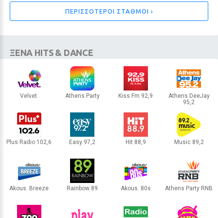
περισσότεροι αγνοούν
ΠΕΡΙΣΣΟΤΕΡΟΙ ΣΤΑΘΜΟΙ ›
6 / 30
ΞΕΝΑ HITS & DANCE
Velvet.
Athens Party
Kiss Fm 92,9
Athens DeeJay
95,2
ΑΘΗΝΑ
ΑΘΗΝΑ
ΑΘΗΝΑ
ΑΘΗΝΑ
Plus Radio 102,6
Easy 97,2
Hit 88,9
Music 89,2
ΘΕΣΣΑΛΟΝΙΚΗ
ΑΘΗΝΑ
ΑΘΗΝΑ
ΑΘΗΝΑ
Akous. Breeze
Rainbow 89
Akous. 80s
Athens Party RNB
ΕΙΔΗΣΕΙΣ
ΑΘΗΝΑ
ΘΕΣΣΑΛΟΝΙΚΗ
ΑΘΗΝΑ
ΑΘΗΝΑ
Τεράστιος πύθωνας με πρησμένη