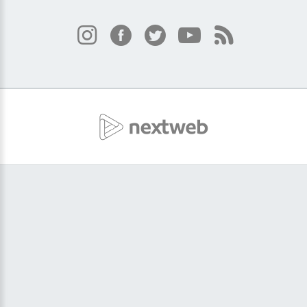
ΕΙΔΗΣΕΙΣ
Σκέρτσος: Γιατί το «7 στους 10
Έλληνες έχουν καταθέσεις κάτω
από 1.000 ευρώ» είναι
παραπλανητικό
30 / 30