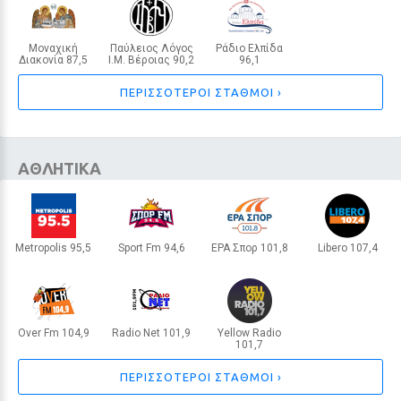
Μοναχική
Παύλειος Λόγος
Ράδιο Ελπίδα
Τα ζώδια σήμερα 10/8: Η μέρα
Διακονία 87,5
Ι.Μ. Βέροιας 90,2
96,1
ΒΟΛΟΣ
ΒΕΡΟΙΑ
ΑΛΕΞΑΝΔΡΟΥΠΟΛΗ
ευνοεί τις γλυκές κουβέντες
ΠΕΡΙΣΣΟΤΕΡΟΙ ΣΤΑΘΜΟΙ ›
12 / 30
ΑΘΛΗΤΙΚΑ
Metropolis 95,5
Sport Fm 94,6
ΕΡΑ Σπορ 101,8
Libero 107,4
ΘΕΣΣΑΛΟΝΙΚΗ
ΑΘΗΝΑ
ΑΘΗΝΑ
ΘΕΣΣΑΛΟΝΙΚΗ
Over Fm 104,9
Radio Net 101,9
Yellow Radio
101,7
ΑΘΗΝΑ
ΛΑΜΙΑ
ΘΕΣΣΑΛΟΝΙΚΗ
ΠΕΡΙΣΣΟΤΕΡΟΙ ΣΤΑΘΜΟΙ ›