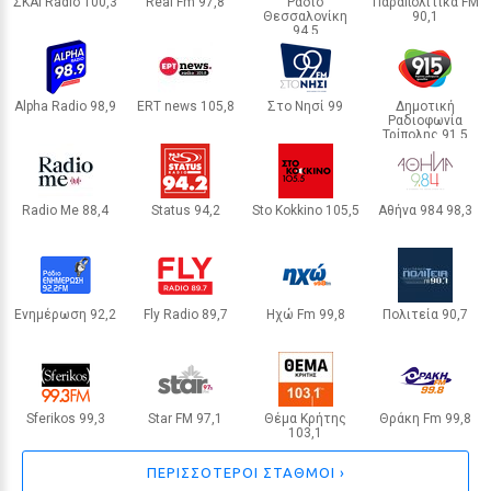
μου» - Ο πατέρας του 4χρονου που
ΣΚΑΪ Radio 100,3
Real Fm 97,8
Ράδιο
Παραπολιτικά FM
Θεσσαλονίκη
90,1
ΑΘΗΝΑ
ΑΘΗΝΑ
πνίγηκε σε beach bar περιγράφει
94,5
ΑΘΗΝΑ
ΘΕΣΣΑΛΟΝΙΚΗ
τις δραματικές στιγμές
Alpha Radio 98,9
ERT news 105,8
Στο Νησί 99
Δημοτική
Ραδιοφωνία
9 / 30
ΑΘΗΝΑ
ΑΘΗΝΑ
ΜΥΤΙΛΗΝΗ
Τρίπολης 91,5
ΤΡΙΠΟΛΗ
Radio Me 88,4
Status 94,2
Sto Kokkino 105,5
Αθήνα 984 98,3
ΗΡΑΚΛΕΙΟ
ΑΛΕΞΑΝΔΡΟΥΠΟΛΗ
ΑΘΗΝΑ
ΑΘΗΝΑ
Ενημέρωση 92,2
Fly Radio 89,7
Ηχώ Fm 99,8
Πολιτεία 90,7
ΚΑΤΕΡΙΝΗ
ΣΠΑΡΤΗ
ΛΑΣΙΘΙ
ΣΠΑΡΤΗ
Sferikos 99,3
Star FM 97,1
Θέμα Κρήτης
Θράκη Fm 99,8
103,1
ΑΛΕΞΑΝΔΡΟΥΠΟΛΗ
ΛΑΜΙΑ
ΑΛΕΞΑΝΔΡΟΥΠΟΛΗ
ΗΡΑΚΛΕΙΟ
ΕΥ ΖΗΝ
ΠΕΡΙΣΣΟΤΕΡΟΙ ΣΤΑΘΜΟΙ ›