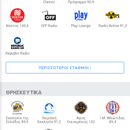
Ρούλα Κορομηλά αποχαιρετά τον
Classic
Πρόγραμμα 90,9
INTERNET RADIO
ΗΡΑΚΛΕΙΟ
Νίκο Καλογερόπουλο:
INTERNET RADIO
ΑΘΗΝΑ
«Στεναχωρήθηκα πολύ - έχω να
θυμάμαι πολλά»
Νόστος 100,6
OFF Radio
Play Lounge
Radio Active 91,3
ΑΘΗΝΑ
ΘΕΣΣΑΛΟΝΙΚΗ
INTERNET RADIO
ΣΙΦΝΟΣ
11 / 30
Republic Radio
ΘΕΣΣΑΛΟΝΙΚΗ
ΠΕΡΙΣΣΟΤΕΡΟΙ ΣΤΑΘΜΟΙ ›
ΘΡΗΣΚΕΥΤΙΚΑ
Εκκλησία της
Πειραϊκή
Άγιος
Ι.Μ. Φθιώτιδας
Ελλάδος 89,5
Εκκλησία 91,2
Οικουμένιος 102
89,4
ΑΘΗΝΑ
ΑΘΗΝΑ
ΤΡΙΚΑΛΑ
ΛΑΜΙΑ