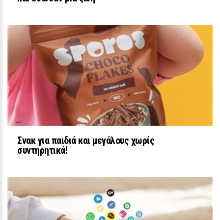
ΕΥ ΖΗΝ
Το navy jumpsuit της Βάσως
Λασκαράκη με τη ζώνη είναι το πιο
εύκολο chic outfit
Σνακ για παιδιά και μεγάλους χωρίς
24 / 30
συντηρητικά!