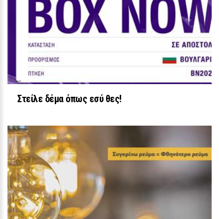
LIFESTYLE
Στείλε δέμα όπως εσύ θες!
Η Γαρυφαλλιά Καληφώνη στην Πάρο
με μαύρο μπικίνι - δείτε τις πόζες
της
27 / 30