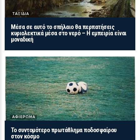
ΤΑΞΙΔΙΑ
LIFESTYLE
Μέσα σε αυτό το σπήλαιο θα περπατήσεις
Φαίη Σκορδά: Διακοπές στη Νάξο
κυριολεκτικά μέσα στο νερό – Η εμπειρία είναι
πριν από την επιστροφή στον ΑΝΤ1
μοναδική
και τον γάμο της
17 / 30
ΑΦΙΕΡΩΜΑ
Το συντομότερο πρωτάθλημα ποδοσφαίρου
στον κόσμο