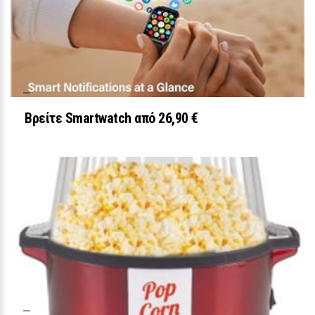
Βρείτε Smartwatch από 26,90 €
ΕΥ ΖΗΝ
Το μυστικό για να σταματήσουν να
τσακώνονται τα ζευγάρια
25 / 30