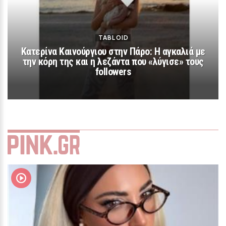
LIFESTYLE
TABLOID
Περικλής Κονδυλάτος: Οι πρώτες
Κατερίνα Καινούργιου στην Πάρο: Η αγκαλιά με
φωτογραφίες με τη σύντροφό του
την κόρη της και η λεζάντα που «λύγισε» τους
followers
Ελίνα από τις διακοπές τους και τι
είπε για γάμο και παιδιά
19 / 30