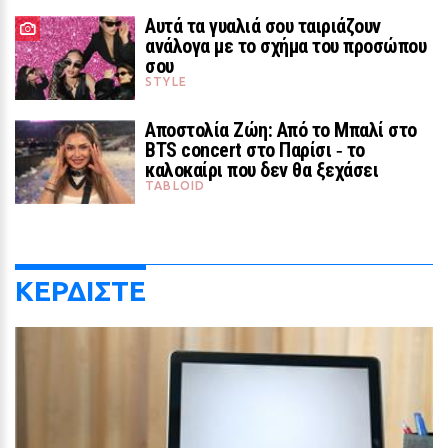
Αυτά τα γυαλιά σου ταιριάζουν
ανάλογα με το σχήμα του προσώπου
σου
STYLE
Αποστολία Ζώη: Από το Μπαλί στο
ΘΕΜΑΤΑ
BTS concert στο Παρίσι ‑ το
Πώς ο Τζακ Νίκολσον έβγαλε μια
καλοκαίρι που δεν θα ξεχάσει
περιουσία από τον Batman
TABLOID
παίζοντας μόνο σε μία ταινία
22 / 30
ΚΕΡΔΙΣΤΕ