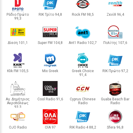
LIFESTYLE
Ράδιο Πρώτο
RIK Τρίτο 94,8
Rock FM 98,5
Ζενίθ 96,4
99,3
ΛΕΥΚΩΣΙΑ
ΠΑΦΟΣ
ΛΕΥΚΩΣΙΑ
Κατερίνα Παναγοπούλου: Η βραδινή
ΛΕΥΚΩΣΙΑ
εμφάνισή της στη Μύκονο που
τράβηξε όλα τα βλέμματα
Δίεση 101,1
Super FM 104,8
Ant1 Radio 102,7
Πολίτης 107,6
ΛΕΥΚΩΣΙΑ
ΛΕΥΚΩΣΙΑ
ΛΕΥΚΩΣΙΑ
ΛΕΥΚΩΣΙΑ
15 / 30
Klik FM 105,5
Mix Greek
Greek Choice
RIK Πρώτο 97,2
91,4
ΛΕΥΚΩΣΙΑ
ΛΕΥΚΩΣΙΑ
ΛΕΥΚΩΣΙΑ
ΛΕΜΕΣΟΣ
Αγ. Δημήτριος
Cool Radio 91,6
Cyprus Chinese
Guaba Beach Bar
Ακροπόλεως
Radio
Radio
ΛΕΜΕΣΟΣ
93,3
ΛΕΥΚΩΣΙΑ
ΛΕΥΚΩΣΙΑ
ΛΕΥΚΩΣΙΑ
OJO Radio
OlA 97
RIK Radio 4 88,2
Sfera 96,8
ΛΕΥΚΩΣΙΑ
ΛΑΡΝΑΚΑ
ΛΕΥΚΩΣΙΑ
ΛΕΥΚΩΣΙΑ