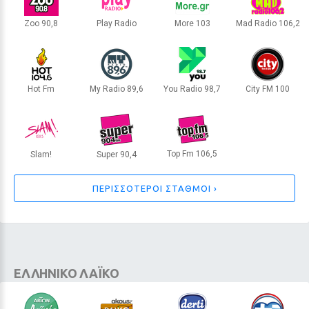
κοιλιά βρέθηκε κάτω από την
αποθήκη οικογένειας
Zoo 90,8
Play Radio
More 103
Mad Radio 106,2
ΘΕΣΣΑΛΟΝΙΚΗ
INTERNET RADIO
ΘΕΣΣΑΛΟΝΙΚΗ
ΑΘΗΝΑ
7 / 30
Hot Fm
My Radio 89,6
You Radio 98,7
City FM 100
INTERNET RADIO
ΚΟΡΙΝΘΟΣ
ΑΛΕΞΑΝΔΡΟΥΠΟΛΗ
ΗΡΑΚΛΕΙΟ
Top Fm 106,5
Slam!
Super 90,4
ΧΑΝΙΑ
ΜΥΤΙΛΗΝΗ
ΗΡΑΚΛΕΙΟ
ΠΕΡΙΣΣΟΤΕΡΟΙ ΣΤΑΘΜΟΙ ›
ΕΛΛΗΝΙΚΟ ΛΑΪΚΟ
ΕΙΔΗΣΕΙΣ
Έφυγε από τη ζωή στα 74 του ο