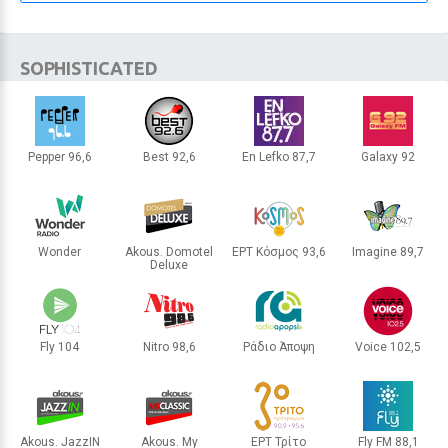
Τα 5 πιο ρομαντικά χωριά της
Ελλάδας για εκδρομή με το ταίρι
σου
SOPHISTICATED
10 / 30
Pepper 96,6
Best 92,6
En Lefko 87,7
Galaxy 92
ΑΘΗΝΑ
ΑΘΗΝΑ
ΑΘΗΝΑ
ΑΘΗΝΑ
Wonder
Akous. Domotel
ΕΡΤ Κόσμος 93,6
Imagine 89,7
Deluxe
ΑΘΗΝΑ
ΑΘΗΝΑ
ΘΕΣΣΑΛΟΝΙΚΗ
ΑΘΗΝΑ
Fly 104
Nitro 98,6
Ράδιο Άποψη
Voice 102,5
ΘΕΣΣΑΛΟΝΙΚΗ
ΑΘΗΝΑ
ΚΑΛΑΜΑΤΑ
ΑΘΗΝΑ
LIFESTYLE
Akous. JazzIN
Akous. My
ΕΡΤ Τρίτο
Fly FM 88,1