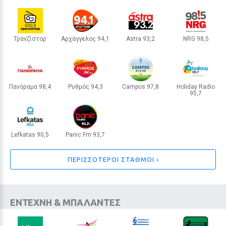
172 πυροσβέστες στο μέτωπο
4 / 30
Τρανζίστορ
Αρχάγγελος 94,1
Astra 93,2
NRG 98,5
ΘΕΣΣΑΛΟΝΙΚΗ
ΡΟΔΟΣ
ΜΥΤΙΛΗΝΗ
ΑΛΕΞΑΝΔΡΟΥΠΟΛΗ
Πανόραμα 98,4
Ρυθμός 94,3
Campos 97,8
Holiday Radio
95,7
ΘΕΣΣΑΛΟΝΙΚΗ
ΖΑΚΥΝΘΟΣ
ΛΑΡΙΣΑ
ΛΗΜΝΟΣ
Lefkatas 90,5
Panic Fm 93,7
ΛΕΥΚΑΔΑ
ΙΕΡΑΠΕΤΡΑ
ΠΕΡΙΣΣΟΤΕΡΟΙ ΣΤΑΘΜΟΙ ›
ΕΙΔΗΣΕΙΣ
Καρυστιανού: «Νομικές συνέπειες»
για όσους επιτίθενται στην Ελπίδα
ΕΝΤΕΧΝΗ & ΜΠΑΛΑΝΤΕΣ
– Τι είπε για «παρακίνημα» και