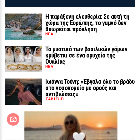
Η παράξενη ελευθερία: Σε αυτή τη
χώρα της Ευρώπης, το γuμνό δεν
LIFESTYLE
θεωρείται πρόκληση
Ο σωσίας του Τομ Κρουζ που
ΝΈΑ
«τρέλανε» το διαδίκτυο: «Μοιάζει
Το μυστικό των βασιλικών γάμων
περισσότερο απ` ό,τι ο ίδιος»
κρύβεται σε ένα ορυχείο της
Ουαλίας
ΝΈΑ
18 / 30
Ιωάννα Τούνη: «Έβγαλα όλο το βράδυ
στο νοσοκομείο με ορούς και
αντιβιώσεις»
TABLOID